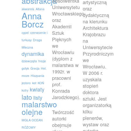
abstrakcja
Absolwentka
artystyczną
Uniwersytetu
oraz
akwarela
Altana
Anna
Wrocławskiego
dydaktyczną
oraz
Borcz
na kierunku
Akademii
Architektura
Sztuk
cypel
czerwoenie i
Krajobrazu
Pięknych
na
turkusy
Droga
we
Uniwersytecie
Mleczna
Wrocławiu
dynamika
Przyrodniczym
(dyplom z
we
dziewczęta
frezje
malarstwa w
Wrocławiu.
gotyk
Grecja
Hel.
1992r. w
W 2006 r.
moze
Hiszpania
pracowni
uzyskała
jezioro
kot
KOŃ
prof.
stopień
kwiaty
Konrada
kutry
doktora
lato
Jarodzkiego).
listy
sztuki. Jest
malarstwo
organizatorką
olejne
kilku
Twórczość
plenerów,
autorki
MGŁA OCEAN
wystaw oraz
obejmuje
RÓŻOWY
autorką