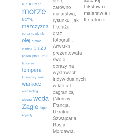
sferę
MIKROSKOP
tekstów o
zarówno
morze
malarstwie i
malarstwa,
literaturze.
rysunku, jak
MOTYL
mężczyzna
i kolażu
oraz
obraz na plotnie
fotografii.
olej
o mnie
Artystka
plaża
planety
prezentowała
polska
ptaki
REJS
swoje
tancerze
obrazy na
tempera
wystawach
turkusowy
walc
indywidualnych
warkocz
w kraju i
zagranicą
windsurfing
woda
(Niemcy,
wiosna
Francja,
Żagle
żagle
Ukraina,
koperty
Szwajcaria,
Rosja,
Mołdawia,