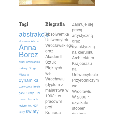
Zajmuje się
Tagi
Biografia
pracą
abstrakcja
Absolwentka
artystyczną
Uniwersytetu
oraz
akwarela
Altana
Anna
Wrocławskiego
dydaktyczną
oraz
Borcz
na kierunku
Akademii
Architektura
Sztuk
cypel
czerwoenie i
Krajobrazu
Pięknych
na
turkusy
Droga
we
Uniwersytecie
Mleczna
Wrocławiu
dynamika
Przyrodniczym
(dyplom z
we
dziewczęta
frezje
malarstwa w
Wrocławiu.
gotyk
Grecja
Hel.
1992r. w
W 2006 r.
moze
Hiszpania
pracowni
uzyskała
jezioro
kot
KOŃ
prof.
stopień
kwiaty
Konrada
kutry
doktora