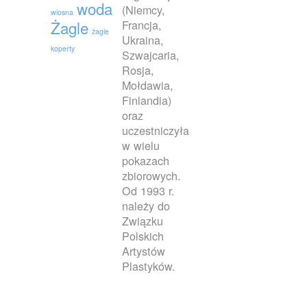
woda
(Niemcy,
wiosna
Francja,
Żagle
żagle
Ukraina,
koperty
Szwajcaria,
Rosja,
Mołdawia,
Finlandia)
oraz
uczestniczyła
w wielu
pokazach
zbiorowych.
Od 1993 r.
należy do
Związku
Polskich
Artystów
Plastyków.