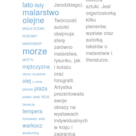
lato
Jarodzkiego).
listy
sztuki. Jest
malarstwo
organizatorką
olejne
kilku
Twórczość
plenerów,
autorki
MGŁA OCEAN
wystaw oraz
obejmuje
RÓŻOWY
autorką
sferę
MIKROSKOP
tekstów o
zarówno
morze
malarstwie i
malarstwa,
literaturze.
rysunku, jak
MOTYL
mężczyzna
i kolażu
oraz
obraz na plotnie
fotografii.
olej
o mnie
Artystka
plaża
planety
prezentowała
polska
ptaki
REJS
swoje
tancerze
obrazy na
tempera
wystawach
turkusowy
walc
indywidualnych
warkocz
w kraju i
zagranicą
windsurfing