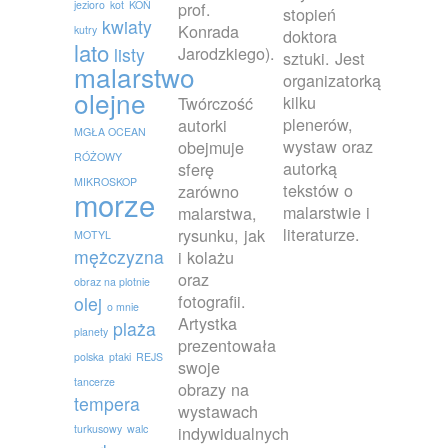
jezioro
kot
KOŃ
prof.
stopień
kwiaty
Konrada
kutry
doktora
lato
Jarodzkiego).
listy
sztuki. Jest
malarstwo
organizatorką
olejne
kilku
Twórczość
plenerów,
autorki
MGŁA OCEAN
wystaw oraz
obejmuje
RÓŻOWY
autorką
sferę
MIKROSKOP
tekstów o
zarówno
morze
malarstwie i
malarstwa,
literaturze.
rysunku, jak
MOTYL
mężczyzna
i kolażu
oraz
obraz na plotnie
fotografii.
olej
o mnie
Artystka
plaża
planety
prezentowała
polska
ptaki
REJS
swoje
tancerze
obrazy na
tempera
wystawach
turkusowy
walc
indywidualnych