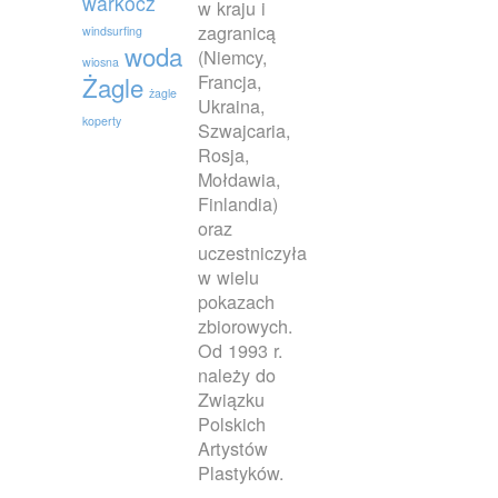
warkocz
w kraju i
zagranicą
windsurfing
woda
(Niemcy,
wiosna
Francja,
Żagle
żagle
Ukraina,
koperty
Szwajcaria,
Rosja,
Mołdawia,
Finlandia)
oraz
uczestniczyła
w wielu
pokazach
zbiorowych.
Od 1993 r.
należy do
Związku
Polskich
Artystów
Plastyków.