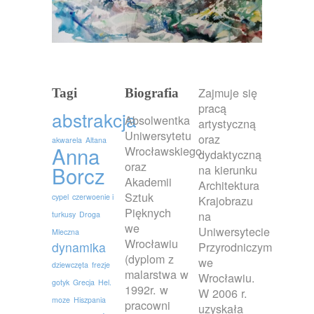
Zajmuje się
Tagi
Biografia
pracą
abstrakcja
Absolwentka
artystyczną
Uniwersytetu
oraz
akwarela
Altana
Anna
Wrocławskiego
dydaktyczną
oraz
Borcz
na kierunku
Akademii
Architektura
Sztuk
cypel
czerwoenie i
Krajobrazu
Pięknych
na
turkusy
Droga
we
Uniwersytecie
Mleczna
Wrocławiu
dynamika
Przyrodniczym
(dyplom z
we
dziewczęta
frezje
malarstwa w
Wrocławiu.
gotyk
Grecja
Hel.
1992r. w
W 2006 r.
moze
Hiszpania
pracowni
uzyskała