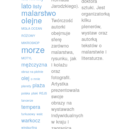
doktora
lato
Jarodzkiego).
listy
sztuki. Jest
malarstwo
organizatorką
olejne
kilku
Twórczość
plenerów,
autorki
MGŁA OCEAN
wystaw oraz
obejmuje
RÓŻOWY
autorką
sferę
MIKROSKOP
tekstów o
zarówno
morze
malarstwie i
malarstwa,
literaturze.
rysunku, jak
MOTYL
mężczyzna
i kolażu
oraz
obraz na plotnie
fotografii.
olej
o mnie
Artystka
plaża
planety
prezentowała
polska
ptaki
REJS
swoje
tancerze
obrazy na
tempera
wystawach
turkusowy
walc
indywidualnych
warkocz
w kraju i
zagranicą
windsurfing