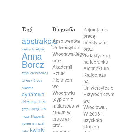
Zajmuje się
Tagi
Biografia
pracą
abstrakcja
Absolwentka
artystyczną
Uniwersytetu
oraz
akwarela
Altana
Anna
Wrocławskiego
dydaktyczną
oraz
Borcz
na kierunku
Akademii
Architektura
Sztuk
cypel
czerwoenie i
Krajobrazu
Pięknych
na
turkusy
Droga
we
Uniwersytecie
Mleczna
Wrocławiu
dynamika
Przyrodniczym
(dyplom z
we
dziewczęta
frezje
malarstwa w
Wrocławiu.
gotyk
Grecja
Hel.
1992r. w
W 2006 r.
moze
Hiszpania
pracowni
uzyskała
jezioro
kot
KOŃ
prof.
stopień
kwiaty
Konrada
kutry