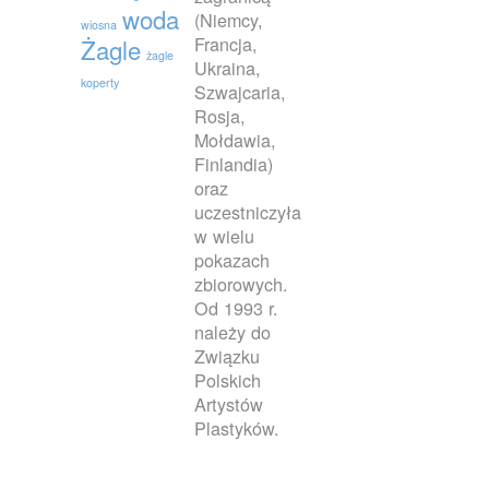
woda
(Niemcy,
wiosna
Francja,
Żagle
żagle
Ukraina,
koperty
Szwajcaria,
Rosja,
Mołdawia,
Finlandia)
oraz
uczestniczyła
w wielu
pokazach
zbiorowych.
Od 1993 r.
należy do
Związku
Polskich
Artystów
Plastyków.