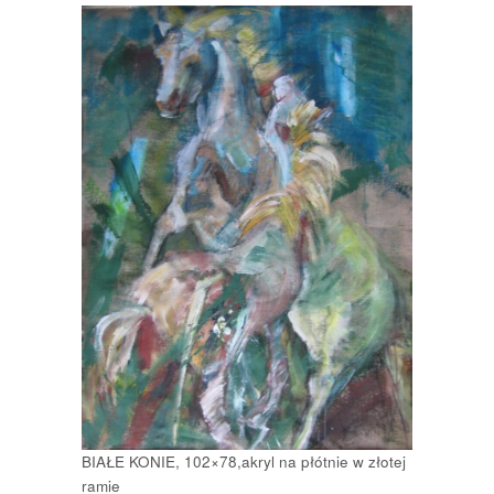
BIAŁE KONIE, 102×78,akryl na płótnie w złotej
ramie