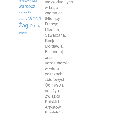
turkusowy
walc
indywidualnych
warkocz
w kraju i
zagranicą
windsurfing
woda
(Niemcy,
wiosna
Francja,
Żagle
żagle
Ukraina,
koperty
Szwajcaria,
Rosja,
Mołdawia,
Finlandia)
oraz
uczestniczyła
w wielu
pokazach
zbiorowych.
Od 1993 r.
należy do
Związku
Polskich
Artystów
Plastyków.