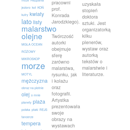
moze
Hiszpania
pracowni
uzyskała
jezioro
kot
KOŃ
prof.
stopień
kwiaty
Konrada
kutry
doktora
lato
Jarodzkiego).
listy
sztuki. Jest
malarstwo
organizatorką
olejne
kilku
Twórczość
plenerów,
autorki
MGŁA OCEAN
wystaw oraz
obejmuje
RÓŻOWY
autorką
sferę
MIKROSKOP
tekstów o
zarówno
morze
malarstwie i
malarstwa,
literaturze.
rysunku, jak
MOTYL
mężczyzna
i kolażu
oraz
obraz na plotnie
fotografii.
olej
o mnie
Artystka
plaża
planety
prezentowała
polska
ptaki
REJS
swoje
tancerze
obrazy na
tempera
wystawach