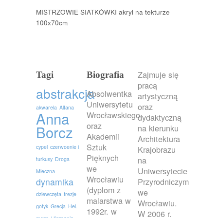
MISTRZOWIE SIATKÓWKI akryl na tekturze
100x70cm
Zajmuje się
Tagi
Biografia
pracą
abstrakcja
Absolwentka
artystyczną
Uniwersytetu
oraz
akwarela
Altana
Anna
Wrocławskiego
dydaktyczną
oraz
Borcz
na kierunku
Akademii
Architektura
Sztuk
cypel
czerwoenie i
Krajobrazu
Pięknych
na
turkusy
Droga
we
Uniwersytecie
Mleczna
Wrocławiu
dynamika
Przyrodniczym
(dyplom z
we
dziewczęta
frezje
malarstwa w
Wrocławiu.
gotyk
Grecja
Hel.
1992r. w
W 2006 r.