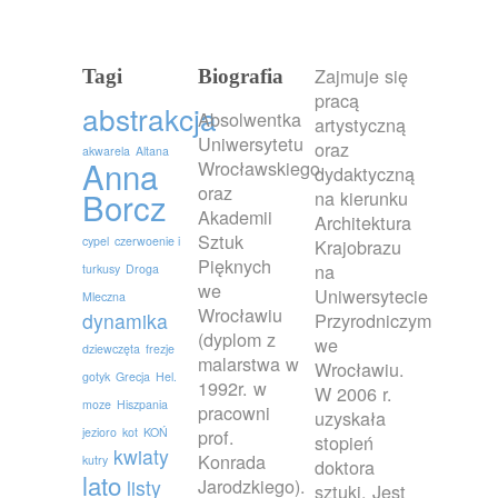
Zajmuje się
Tagi
Biografia
pracą
abstrakcja
Absolwentka
artystyczną
Uniwersytetu
oraz
akwarela
Altana
Anna
Wrocławskiego
dydaktyczną
oraz
Borcz
na kierunku
Akademii
Architektura
Sztuk
cypel
czerwoenie i
Krajobrazu
Pięknych
na
turkusy
Droga
we
Uniwersytecie
Mleczna
Wrocławiu
dynamika
Przyrodniczym
(dyplom z
we
dziewczęta
frezje
malarstwa w
Wrocławiu.
gotyk
Grecja
Hel.
1992r. w
W 2006 r.
moze
Hiszpania
pracowni
uzyskała
jezioro
kot
KOŃ
prof.
stopień
kwiaty
Konrada
kutry
doktora
lato
Jarodzkiego).
listy
sztuki. Jest