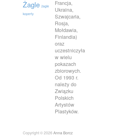
Francja,
Żagle
żagle
Ukraina,
koperty
Szwajcaria,
Rosja,
Mołdawia,
Finlandia)
oraz
uczestniczyła
w wielu
pokazach
zbiorowych.
Od 1993 r.
należy do
Związku
Polskich
Artystów
Plastyków.
Copyright © 2026
Anna Borcz