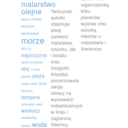
malarstwo
organizatorką
olejne
kilku
Twórczość
plenerów,
autorki
MGŁA OCEAN
wystaw oraz
obejmuje
RÓŻOWY
autorką
sferę
MIKROSKOP
tekstów o
zarówno
morze
malarstwie i
malarstwa,
literaturze.
rysunku, jak
MOTYL
mężczyzna
i kolażu
oraz
obraz na plotnie
fotografii.
olej
o mnie
Artystka
plaża
planety
prezentowała
polska
ptaki
REJS
swoje
tancerze
obrazy na
tempera
wystawach
turkusowy
walc
indywidualnych
warkocz
w kraju i
zagranicą
windsurfing
woda
(Niemcy,
wiosna