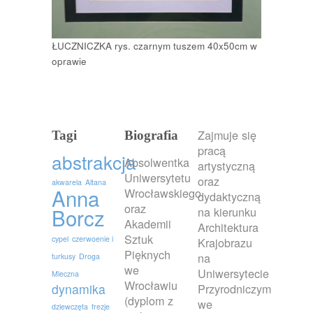
ŁUCZNICZKA rys. czarnym tuszem 40x50cm w
oprawie
Zajmuje się
Tagi
Biografia
pracą
abstrakcja
Absolwentka
artystyczną
Uniwersytetu
oraz
akwarela
Altana
Anna
Wrocławskiego
dydaktyczną
oraz
Borcz
na kierunku
Akademii
Architektura
Sztuk
cypel
czerwoenie i
Krajobrazu
Pięknych
na
turkusy
Droga
we
Uniwersytecie
Mleczna
Wrocławiu
dynamika
Przyrodniczym
(dyplom z
we
dziewczęta
frezje