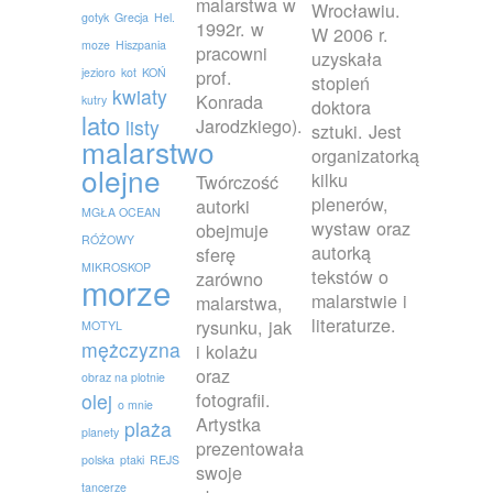
malarstwa w
Wrocławiu.
gotyk
Grecja
Hel.
1992r. w
W 2006 r.
moze
Hiszpania
pracowni
uzyskała
jezioro
kot
KOŃ
prof.
stopień
kwiaty
Konrada
kutry
doktora
lato
Jarodzkiego).
listy
sztuki. Jest
malarstwo
organizatorką
olejne
kilku
Twórczość
plenerów,
autorki
MGŁA OCEAN
wystaw oraz
obejmuje
RÓŻOWY
autorką
sferę
MIKROSKOP
tekstów o
zarówno
morze
malarstwie i
malarstwa,
literaturze.
rysunku, jak
MOTYL
mężczyzna
i kolażu
oraz
obraz na plotnie
fotografii.
olej
o mnie
Artystka
plaża
planety
prezentowała
polska
ptaki
REJS
swoje
tancerze