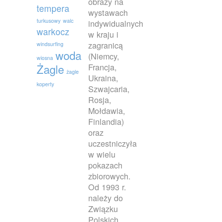
obrazy na
tempera
wystawach
turkusowy
walc
indywidualnych
warkocz
w kraju i
zagranicą
windsurfing
woda
(Niemcy,
wiosna
Francja,
Żagle
żagle
Ukraina,
koperty
Szwajcaria,
Rosja,
Mołdawia,
Finlandia)
oraz
uczestniczyła
w wielu
pokazach
zbiorowych.
Od 1993 r.
należy do
Związku
Polskich