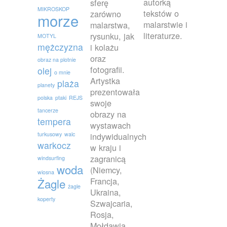
autorką
sferę
MIKROSKOP
tekstów o
zarówno
morze
malarstwie i
malarstwa,
literaturze.
rysunku, jak
MOTYL
mężczyzna
i kolażu
oraz
obraz na plotnie
fotografii.
olej
o mnie
Artystka
plaża
planety
prezentowała
polska
ptaki
REJS
swoje
tancerze
obrazy na
tempera
wystawach
turkusowy
walc
indywidualnych
warkocz
w kraju i
zagranicą
windsurfing
woda
(Niemcy,
wiosna
Francja,
Żagle
żagle
Ukraina,
koperty
Szwajcaria,
Rosja,
Mołdawia,