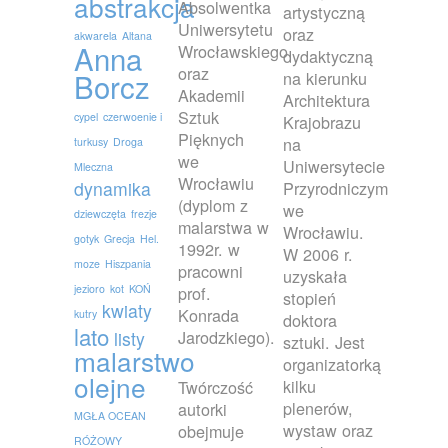
abstrakcja
Absolwentka
artystyczną
Uniwersytetu
oraz
akwarela
Altana
Anna
Wrocławskiego
dydaktyczną
oraz
Borcz
na kierunku
Akademii
Architektura
Sztuk
cypel
czerwoenie i
Krajobrazu
Pięknych
na
turkusy
Droga
we
Uniwersytecie
Mleczna
Wrocławiu
dynamika
Przyrodniczym
(dyplom z
we
dziewczęta
frezje
malarstwa w
Wrocławiu.
gotyk
Grecja
Hel.
1992r. w
W 2006 r.
moze
Hiszpania
pracowni
uzyskała
jezioro
kot
KOŃ
prof.
stopień
kwiaty
Konrada
kutry
doktora
lato
Jarodzkiego).
listy
sztuki. Jest
malarstwo
organizatorką
olejne
kilku
Twórczość
plenerów,
autorki
MGŁA OCEAN
wystaw oraz
obejmuje
RÓŻOWY