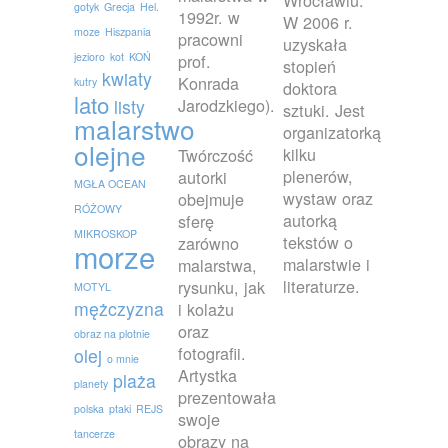
gotyk
Grecja
Hel.
1992r. w
W 2006 r.
moze
Hiszpania
pracowni
uzyskała
jezioro
kot
KOŃ
prof.
stopień
kwiaty
Konrada
kutry
doktora
lato
Jarodzkiego).
listy
sztuki. Jest
malarstwo
organizatorką
olejne
kilku
Twórczość
plenerów,
autorki
MGŁA OCEAN
wystaw oraz
obejmuje
RÓŻOWY
autorką
sferę
MIKROSKOP
tekstów o
zarówno
morze
malarstwie i
malarstwa,
literaturze.
rysunku, jak
MOTYL
mężczyzna
i kolażu
oraz
obraz na plotnie
fotografii.
olej
o mnie
Artystka
plaża
planety
prezentowała
polska
ptaki
REJS
swoje
tancerze
obrazy na