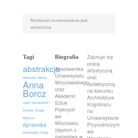
Możliwość komentowania jest
wyłączona.
Zajmuje się
Tagi
Biografia
pracą
abstrakcja
Absolwentka
artystyczną
Uniwersytetu
oraz
akwarela
Altana
Anna
Wrocławskiego
dydaktyczną
oraz
Borcz
na kierunku
Akademii
Architektura
Sztuk
cypel
czerwoenie i
Krajobrazu
Pięknych
na
turkusy
Droga
we
Uniwersytecie
Mleczna
Wrocławiu
dynamika
Przyrodniczym
(dyplom z
we
dziewczęta
frezje
malarstwa w
Wrocławiu.