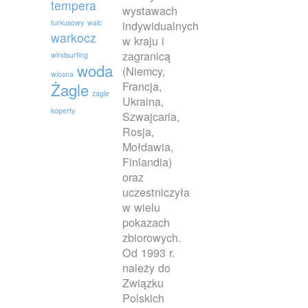
tempera
wystawach
turkusowy
walc
indywidualnych
warkocz
w kraju i
zagranicą
windsurfing
woda
(Niemcy,
wiosna
Francja,
Żagle
żagle
Ukraina,
koperty
Szwajcaria,
Rosja,
Mołdawia,
Finlandia)
oraz
uczestniczyła
w wielu
pokazach
zbiorowych.
Od 1993 r.
należy do
Związku
Polskich