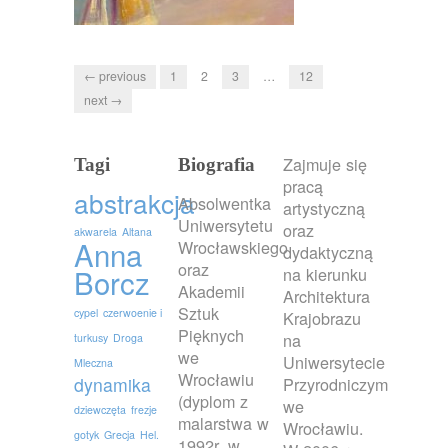
← previous
1
2
3
…
12
next →
Zajmuje się
Tagi
Biografia
pracą
abstrakcja
Absolwentka
artystyczną
Uniwersytetu
oraz
akwarela
Altana
Anna
Wrocławskiego
dydaktyczną
oraz
Borcz
na kierunku
Akademii
Architektura
Sztuk
cypel
czerwoenie i
Krajobrazu
Pięknych
na
turkusy
Droga
we
Uniwersytecie
Mleczna
Wrocławiu
dynamika
Przyrodniczym
(dyplom z
we
dziewczęta
frezje
malarstwa w
Wrocławiu.
gotyk
Grecja
Hel.
1992r. w