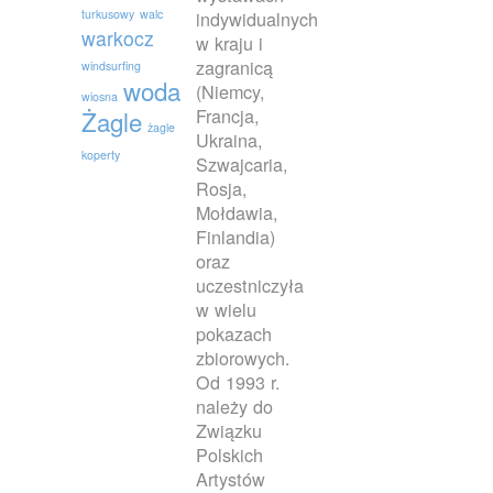
turkusowy
walc
indywidualnych
warkocz
w kraju i
zagranicą
windsurfing
woda
(Niemcy,
wiosna
Francja,
Żagle
żagle
Ukraina,
koperty
Szwajcaria,
Rosja,
Mołdawia,
Finlandia)
oraz
uczestniczyła
w wielu
pokazach
zbiorowych.
Od 1993 r.
należy do
Związku
Polskich
Artystów