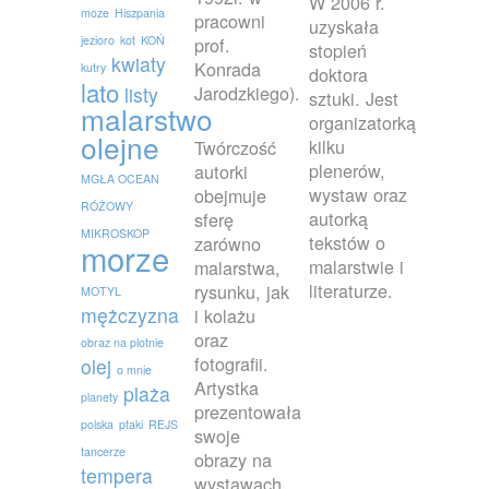
W 2006 r.
moze
Hiszpania
pracowni
uzyskała
jezioro
kot
KOŃ
prof.
stopień
kwiaty
Konrada
kutry
doktora
lato
Jarodzkiego).
listy
sztuki. Jest
malarstwo
organizatorką
olejne
kilku
Twórczość
plenerów,
autorki
MGŁA OCEAN
wystaw oraz
obejmuje
RÓŻOWY
autorką
sferę
MIKROSKOP
tekstów o
zarówno
morze
malarstwie i
malarstwa,
literaturze.
rysunku, jak
MOTYL
mężczyzna
i kolażu
oraz
obraz na plotnie
fotografii.
olej
o mnie
Artystka
plaża
planety
prezentowała
polska
ptaki
REJS
swoje
tancerze
obrazy na
tempera
wystawach