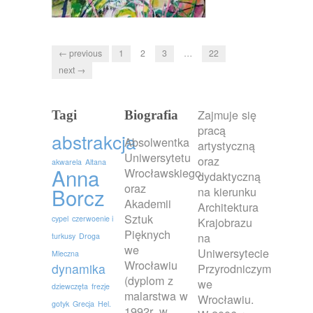
← previous
1
2
3
…
22
next →
Zajmuje się
Tagi
Biografia
pracą
abstrakcja
Absolwentka
artystyczną
Uniwersytetu
oraz
akwarela
Altana
Anna
Wrocławskiego
dydaktyczną
oraz
Borcz
na kierunku
Akademii
Architektura
Sztuk
cypel
czerwoenie i
Krajobrazu
Pięknych
na
turkusy
Droga
we
Uniwersytecie
Mleczna
Wrocławiu
dynamika
Przyrodniczym
(dyplom z
we
dziewczęta
frezje
malarstwa w
Wrocławiu.
gotyk
Grecja
Hel.
1992r. w