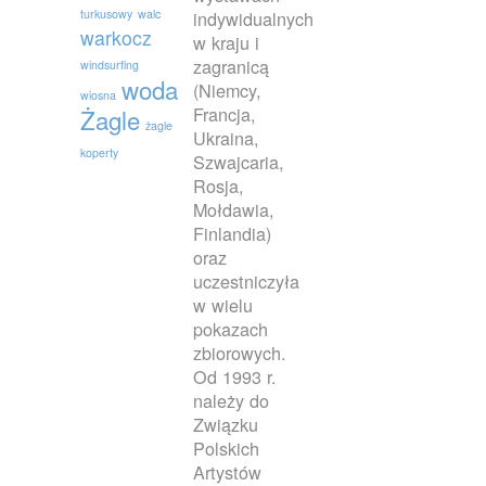
turkusowy
walc
indywidualnych
warkocz
w kraju i
zagranicą
windsurfing
woda
(Niemcy,
wiosna
Francja,
Żagle
żagle
Ukraina,
koperty
Szwajcaria,
Rosja,
Mołdawia,
Finlandia)
oraz
uczestniczyła
w wielu
pokazach
zbiorowych.
Od 1993 r.
należy do
Związku
Polskich
Artystów