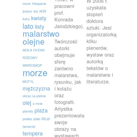
W 2006 r.
moze
Hiszpania
pracowni
uzyskała
jezioro
kot
KOŃ
prof.
stopień
kwiaty
Konrada
kutry
doktora
lato
Jarodzkiego).
listy
sztuki. Jest
malarstwo
organizatorką
olejne
kilku
Twórczość
plenerów,
autorki
MGŁA OCEAN
wystaw oraz
obejmuje
RÓŻOWY
autorką
sferę
MIKROSKOP
tekstów o
zarówno
morze
malarstwie i
malarstwa,
literaturze.
rysunku, jak
MOTYL
mężczyzna
i kolażu
oraz
obraz na plotnie
fotografii.
olej
o mnie
Artystka
plaża
planety
prezentowała
polska
ptaki
REJS
swoje
tancerze
obrazy na
tempera
wystawach