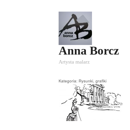
Anna Borcz
Artysta malarz
Kategoria: Rysunki, grafiki