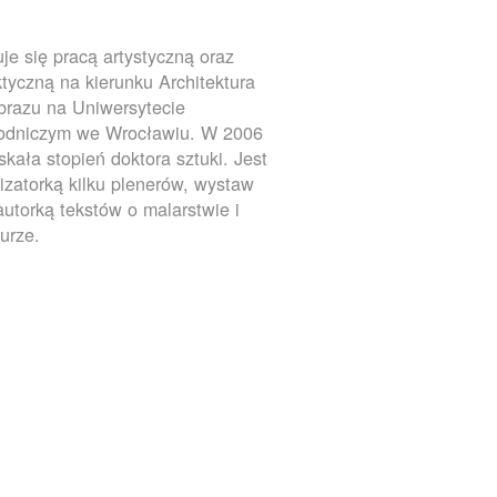
je się pracą artystyczną oraz
tyczną na kierunku Architektura
brazu na Uniwersytecie
rodniczym we Wrocławiu. W 2006
yskała stopień doktora sztuki. Jest
izatorką kilku plenerów, wystaw
autorką tekstów o malarstwie i
turze.