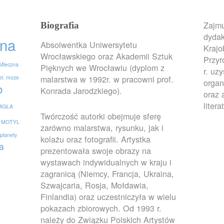
Zajmu
Biografia
dydak
na
Absolwentka Uniwersytetu
Krajo
Wrocławskiego oraz Akademii Sztuk
Przy
Mleczna
Pięknych we Wrocławiu (dyplom z
r. uz
malarstwa w 1992r. w pracowni prof.
el. moze
organ
o
Konrada Jarodzkiego).
oraz 
litera
MGŁA
Twórczość autorki obejmuje sferę
MOTYL
zarówno malarstwa, rysunku, jak i
planety
kolażu oraz fotografii. Artystka
a
prezentowała swoje obrazy na
wystawach indywidualnych w kraju i
zagranicą (Niemcy, Francja, Ukraina,
Szwajcaria, Rosja, Mołdawia,
Finlandia) oraz uczestniczyła w wielu
pokazach zbiorowych. Od 1993 r.
należy do Związku Polskich Artystów