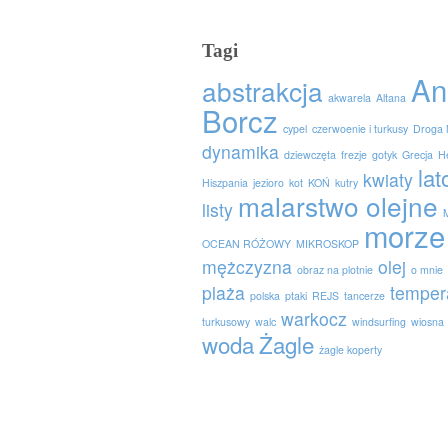
Tagi
An
abstrakcja
akwarela
Altana
Borcz
cypel
czerwoenie i turkusy
Droga 
dynamika
dziewczęta
frezje
gotyk
Grecja
H
lat
kwiaty
Hiszpania
jezioro
kot
KOŃ
kutry
malarstwo olejne
listy
morze
OCEAN RÓŻOWY
MIKROSKOP
mężczyzna
olej
obraz na plotnie
o mnie
plaża
temper
polska
ptaki
REJS
tancerze
warkocz
turkusowy
walc
windsurfing
wiosna
woda
Żagle
żagle koperty