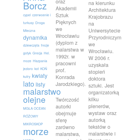
oraz
Borcz
na kierunku
Akademii
Architektura
Sztuk
cypel
czerwoenie i
Krajobrazu
Pięknych
na
turkusy
Droga
we
Uniwersytecie
Mleczna
Wrocławiu
dynamika
Przyrodniczym
(dyplom z
we
dziewczęta
frezje
malarstwa w
Wrocławiu.
gotyk
Grecja
Hel.
1992r. w
W 2006 r.
moze
Hiszpania
pracowni
uzyskała
jezioro
kot
KOŃ
prof.
stopień
kwiaty
Konrada
kutry
doktora
lato
Jarodzkiego).
listy
sztuki. Jest
malarstwo
organizatorką
olejne
kilku
Twórczość
plenerów,
autorki
MGŁA OCEAN
wystaw oraz
obejmuje
RÓŻOWY
autorką
sferę
MIKROSKOP
tekstów o
zarówno
morze
malarstwie i
malarstwa,