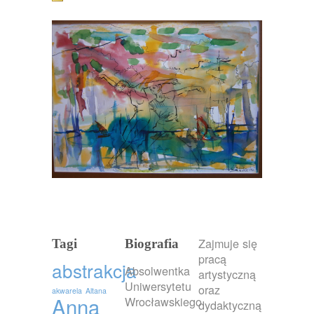
Zajmuje się
Tagi
Biografia
pracą
abstrakcja
Absolwentka
artystyczną
Uniwersytetu
oraz
akwarela
Altana
Anna
Wrocławskiego
dydaktyczną