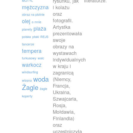
literaturze.
rysunku, jak
MOTYL
mężczyzna
i kolażu
oraz
obraz na plotnie
fotografii.
olej
o mnie
Artystka
plaża
planety
prezentowała
polska
ptaki
REJS
swoje
tancerze
obrazy na
tempera
wystawach
turkusowy
walc
indywidualnych
warkocz
w kraju i
zagranicą
windsurfing
woda
(Niemcy,
wiosna
Francja,
Żagle
żagle
Ukraina,
koperty
Szwajcaria,
Rosja,
Mołdawia,
Finlandia)
oraz
uczestniczyła