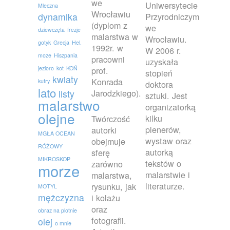
we
Uniwersytecie
Mleczna
Wrocławiu
dynamika
Przyrodniczym
(dyplom z
we
dziewczęta
frezje
malarstwa w
Wrocławiu.
gotyk
Grecja
Hel.
1992r. w
W 2006 r.
moze
Hiszpania
pracowni
uzyskała
jezioro
kot
KOŃ
prof.
stopień
kwiaty
Konrada
kutry
doktora
lato
Jarodzkiego).
listy
sztuki. Jest
malarstwo
organizatorką
olejne
kilku
Twórczość
plenerów,
autorki
MGŁA OCEAN
wystaw oraz
obejmuje
RÓŻOWY
autorką
sferę
MIKROSKOP
tekstów o
zarówno
morze
malarstwie i
malarstwa,
literaturze.
rysunku, jak
MOTYL
mężczyzna
i kolażu
oraz
obraz na plotnie
fotografii.
olej
o mnie