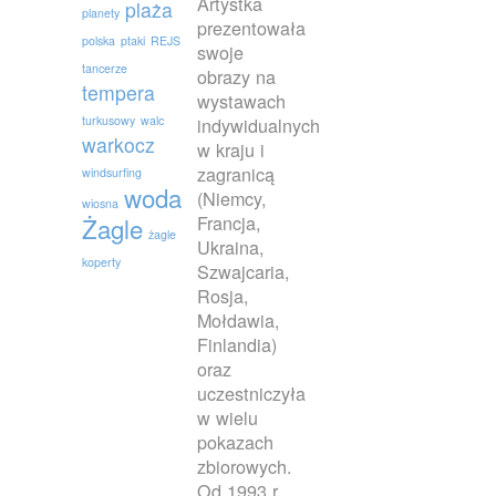
Artystka
plaża
planety
prezentowała
polska
ptaki
REJS
swoje
tancerze
obrazy na
tempera
wystawach
turkusowy
walc
indywidualnych
warkocz
w kraju i
zagranicą
windsurfing
woda
(Niemcy,
wiosna
Francja,
Żagle
żagle
Ukraina,
koperty
Szwajcaria,
Rosja,
Mołdawia,
Finlandia)
oraz
uczestniczyła
w wielu
pokazach
zbiorowych.
Od 1993 r.