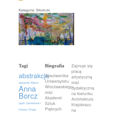
Kategoria: Sitodruki
Zajmuje się
Tagi
Biografia
pracą
abstrakcja
Absolwentka
artystyczną
Uniwersytetu
oraz
akwarela
Altana
Anna
Wrocławskiego
dydaktyczną
oraz
Borcz
na kierunku
Akademii
Architektura
Sztuk
cypel
czerwoenie i
Krajobrazu
Pięknych
na
turkusy
Droga