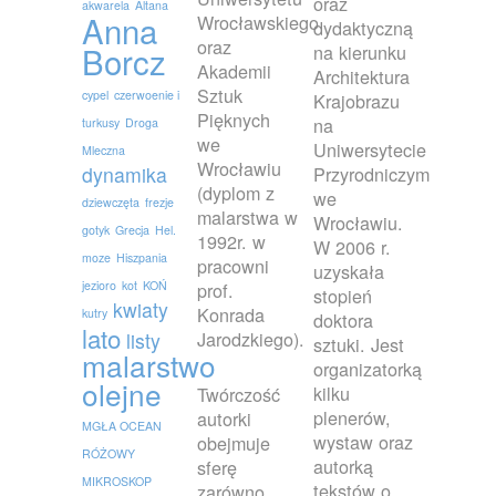
oraz
akwarela
Altana
Anna
Wrocławskiego
dydaktyczną
oraz
Borcz
na kierunku
Akademii
Architektura
Sztuk
cypel
czerwoenie i
Krajobrazu
Pięknych
na
turkusy
Droga
we
Uniwersytecie
Mleczna
Wrocławiu
dynamika
Przyrodniczym
(dyplom z
we
dziewczęta
frezje
malarstwa w
Wrocławiu.
gotyk
Grecja
Hel.
1992r. w
W 2006 r.
moze
Hiszpania
pracowni
uzyskała
jezioro
kot
KOŃ
prof.
stopień
kwiaty
Konrada
kutry
doktora
lato
Jarodzkiego).
listy
sztuki. Jest
malarstwo
organizatorką
olejne
kilku
Twórczość
plenerów,
autorki
MGŁA OCEAN
wystaw oraz
obejmuje
RÓŻOWY
autorką
sferę
MIKROSKOP
tekstów o
zarówno