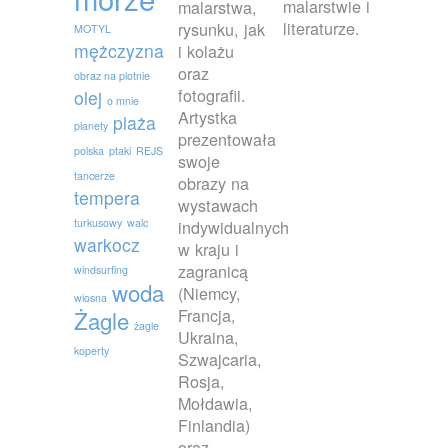
malarstwie i
malarstwa,
literaturze.
rysunku, jak
MOTYL
mężczyzna
i kolażu
oraz
obraz na plotnie
fotografii.
olej
o mnie
Artystka
plaża
planety
prezentowała
polska
ptaki
REJS
swoje
tancerze
obrazy na
tempera
wystawach
turkusowy
walc
indywidualnych
warkocz
w kraju i
zagranicą
windsurfing
woda
(Niemcy,
wiosna
Francja,
Żagle
żagle
Ukraina,
koperty
Szwajcaria,
Rosja,
Mołdawia,
Finlandia)
oraz