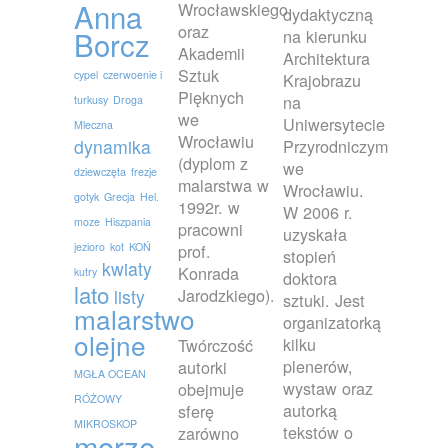
Anna
Wrocławskiego
dydaktyczną
oraz
Borcz
na kierunku
Akademii
Architektura
Sztuk
cypel
czerwoenie i
Krajobrazu
Pięknych
na
turkusy
Droga
we
Uniwersytecie
Mleczna
Wrocławiu
dynamika
Przyrodniczym
(dyplom z
we
dziewczęta
frezje
malarstwa w
Wrocławiu.
gotyk
Grecja
Hel.
1992r. w
W 2006 r.
moze
Hiszpania
pracowni
uzyskała
jezioro
kot
KOŃ
prof.
stopień
kwiaty
Konrada
kutry
doktora
lato
Jarodzkiego).
listy
sztuki. Jest
malarstwo
organizatorką
olejne
kilku
Twórczość
plenerów,
autorki
MGŁA OCEAN
wystaw oraz
obejmuje
RÓŻOWY
autorką
sferę
MIKROSKOP
tekstów o
zarówno
morze