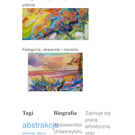
płótnie
Kategoria: akwarele i morskie
Zajmuje się
Tagi
Biografia
pracą
abstrakcja
Absolwentka
artystyczną
Uniwersytetu
oraz
akwarela
Altana